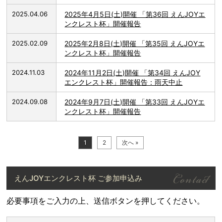
2025.04.06
2025年4月5日(土)開催 「第36回 えんJOYエ
ンクレスト杯」開催報告
2025.02.09
2025年2月8日(土)開催 「第35回 えんJOYエ
ンクレスト杯」開催報告
2024.11.03
2024年11月2日(土)開催 「第34回 えんJOY
エンクレスト杯」開催報告：雨天中止
2024.09.08
2024年9月7日(土)開催 「第33回 えんJOYエ
ンクレスト杯」開催報告
1
2
次へ »
えんJOYエンクレスト杯 ご参加申込み
必要事項をご入力の上、送信ボタンを押してください。