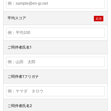
平均スコア
必須
ご同伴者氏名1
ご同伴者1フリガナ
ご同伴者氏名2