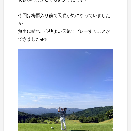
今回は梅雨入り前で天候が気になっていました
が、
無事に晴れ、心地よい天気でプレーすることが
できました⛳✨