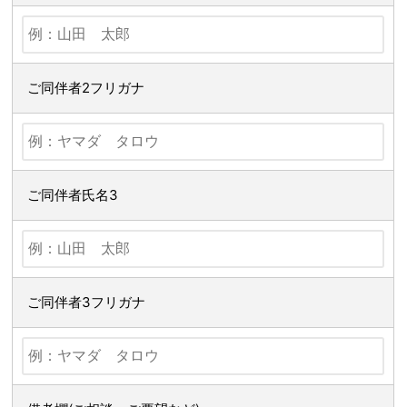
ご同伴者2フリガナ
ご同伴者氏名3
ご同伴者3フリガナ