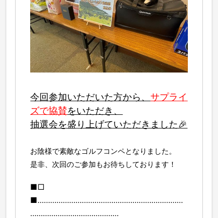
今回参加いただいた方から、
サプライ
ズで協賛
をいただき、
抽選会を盛り上げていただきました🎉
お陰様で素敵なゴルフコンペとなりました。
是非、次回のご参加もお待ちしております！
■□
■……………………………………………………………
……………………………………