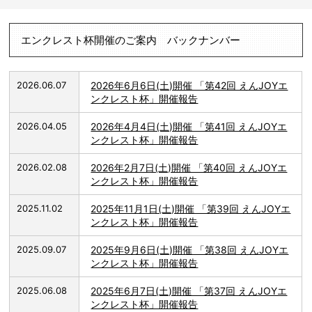
エンクレスト杯開催のご案内 バックナンバー
2026.06.07
2026年6月6日(土)開催 「第42回 えんJOYエ
ンクレスト杯」開催報告
2026.04.05
2026年4月4日(土)開催 「第41回 えんJOYエ
ンクレスト杯」開催報告
2026.02.08
2026年2月7日(土)開催 「第40回 えんJOYエ
ンクレスト杯」開催報告
2025.11.02
2025年11月1日(土)開催 「第39回 えんJOYエ
ンクレスト杯」開催報告
2025.09.07
2025年9月6日(土)開催 「第38回 えんJOYエ
ンクレスト杯」開催報告
2025.06.08
2025年6月7日(土)開催 「第37回 えんJOYエ
ンクレスト杯」開催報告