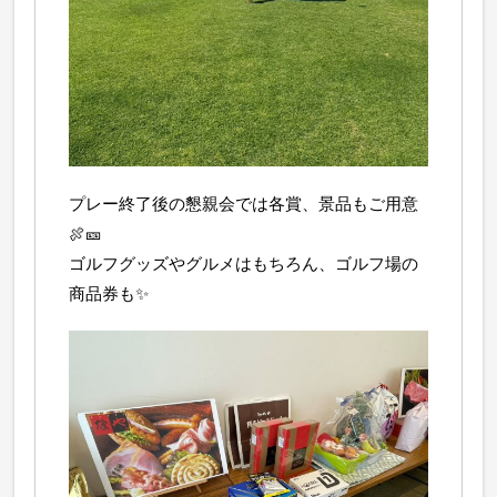
プレー終了後の懇親会では各賞、景品もご用意
🍖🎫
ゴルフグッズやグルメはもちろん、ゴルフ場の
商品券も✨