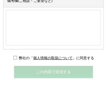
備考欄(ご相談・ご要望など)
弊社の「
個人情報の取扱について
」に同意する
この内容で送信する